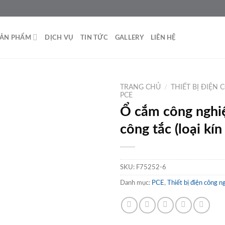
SẢN PHẨM
DỊCH VỤ
TIN TỨC
GALLERY
LIÊN HỆ
TRANG CHỦ
/
THIẾT BỊ ĐIỆN
PCE
Ổ cắm công nghi
công tắc (loại kí
SKU:
F75252-6
Danh mục:
PCE
,
Thiết bị điện công n