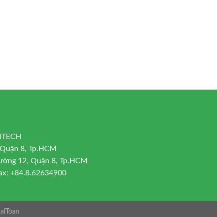
DNTECH
, Quận 8, Tp.HCM
ường 12, Quận 8, Tp.HCM
ax: +84.8.62634900
alToan