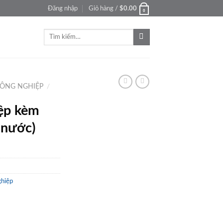
Đăng nhập
Giỏ hàng /
$
0.00
0
Tìm
kiếm:
 CÔNG NGHIỆP
/
ệp kèm
n nước)
ghiệp