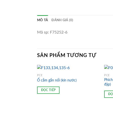
MÔ TẢ
ĐÁNH GIÁ (0)
Mã sp: F75252-6
SẢN PHẨM TƯƠNG TỰ
PCE
PCE
Phích
Ổ cắm gắn nổi (kín nước)
đập)
ĐỌC TIẾP
ĐỌ